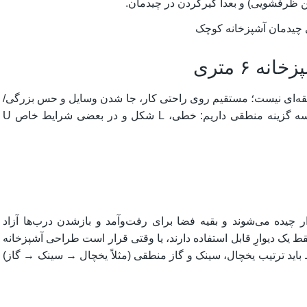
ن ظرفشویی) و بعداً گیرکردن در چیدمان.​
 ۶ متری
یدمان فقط سلیقه‌ای نیست؛ مستقیم روی راحتی کار، جا شدن وسایل و حس بزرگی/
کوچکی فضا اثر می‌گذارد. برای چنین متراژی معمولاً سه گزینه منطقی داریم: خطی، L شکل و در بعضی شرایط خاص U
 چیده می‌شوند و بقیه فضا برای رفت‌وآمد و بازشدن درب‌ها آزاد
 یک دیوارِ قابل استفاده دارند، یا وقتی قرار است طراحی آشپزخانه
باید ترتیب یخچال، سینک و گاز منطقی (مثلاً یخچال → سینک → گاز)