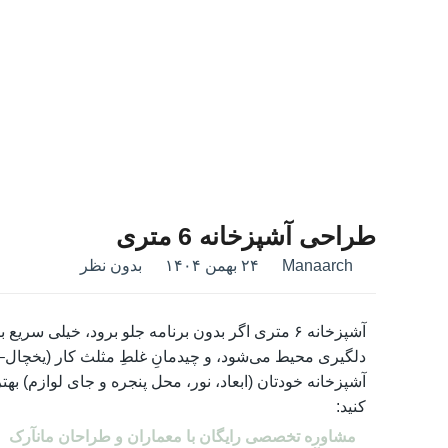
طراحی آشپزخانه 6 متری
Manaarch
۲۴ بهمن ۱۴۰۴
بدون نظر
آشپزخانه ۶ متری اگر بدون برنامه جلو برود، خیلی
دلگیری محیط می‌شود، و چیدمانِ غلطِ مثلث کار (یخچال–س
آشپزخانه خودتان (ابعاد، نور، محل پنجره و جای لوازم) بهت
کنید:
مشاوره تخصصی رایگان با معماران و طراحان مانآرک