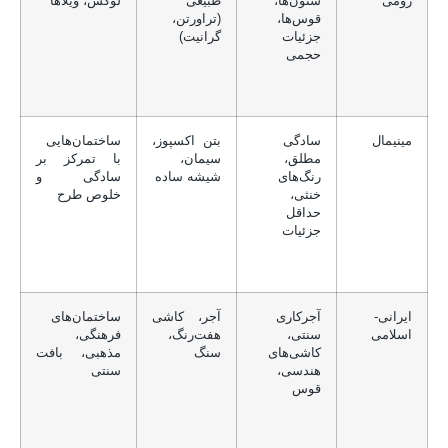
رومی
ستون‌ها،
طبیعی
لوکس، ویلاها
قوس‌ها،
(تراورتن،
جزئیات
گرانیت)
حجمی
مینیمال
سادگی
بتن اکسپوز،
ساختمان‌هایی
مطلق،
سیمان،
با تمرکز بر
رنگ‌های
شیشه ساده
سادگی و
خنثی،
خلوص طرح
حداقل
جزئیات
ایرانی-
آجرکاری
آجر، کاشی
ساختمان‌های
اسلامی
سنتی،
هفت‌رنگ،
فرهنگی،
کاشی‌های
سنگ
مذهبی، بافت
هندسی،
سنتی
قوس