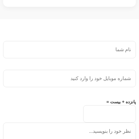
پانزده + بیست =