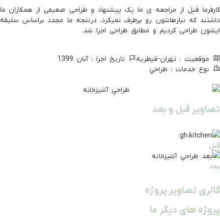
رفرما قبل از مراجعه ی ما یک پیشنهاد و طراحی ضعیفی از همکاران ما
شتند که نیازهاشون رو برطرف نمیکرد. درنتجه ما مجدد براساس سلیقه
شون طراحی کردیم و مطابق طراحی اجرا شد.
موقعیت : تهران-قيطريه
تاریخ اجرا : آبان 1399
نوع خدمات : طراحي
اویر قبل و بعد
ل
د
لری تصاویر پروژه
وژه های دیگر ما