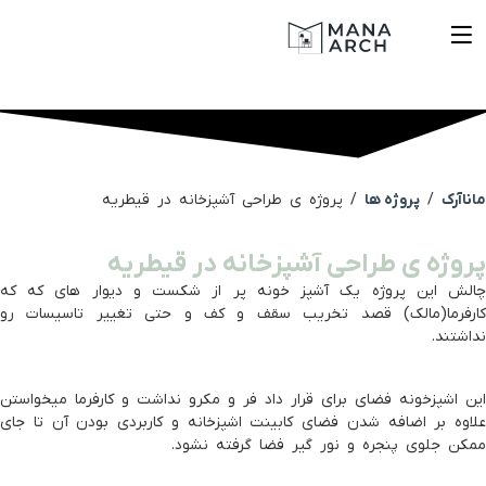
ناآرک
/
پروژه ها
/
پروژه ی طراحی آشپزخانه در قيطريه
روژه ی طراحی آشپزخانه در قيطريه
لش این پروژه یک آشپز خونه پر از شکست و دیوار های که که
رفرما(مالک) قصد تخریب سقف و کف و حتی تغییر تاسیسات رو
اشتند.
ن اشپزخونه فضای برای قرار داد فر و مکرو نداشت و کارفرما میخواستن
اوه بر اضافه شدن فضای کابینت اشپزخانه و کاربردی بودن آن تا جای
کن جلوی پنجره و نور گیر فضا گرفته نشود.